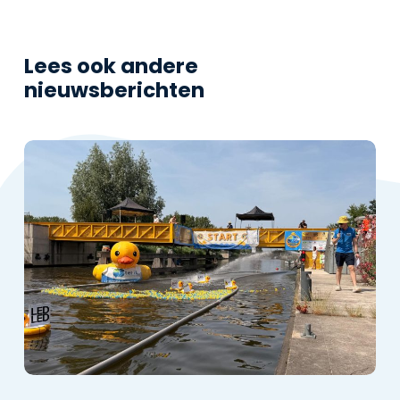
Lees ook andere
nieuwsberichten
Tel-
It
Badeendjesrace
Roosendaal