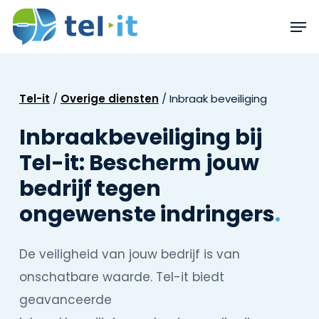
Skip
Men
to
main
content
Tel-it
/
Overige diensten
/
Inbraak beveiliging
Inbraakbeveiliging bij
Tel-it: Bescherm jouw
bedrijf tegen
ongewenste indringers
.
De veiligheid van jouw bedrijf is van
onschatbare waarde. Tel-it biedt
geavanceerde