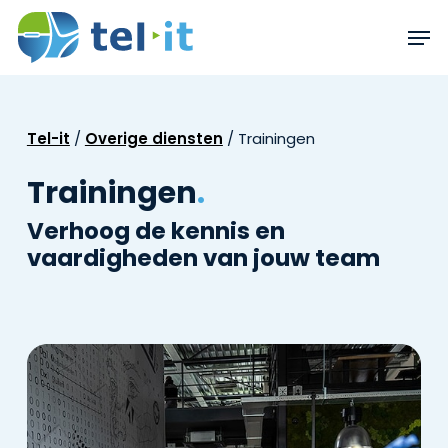
Skip
Men
to
main
content
Tel-it
/
Overige diensten
/
Trainingen
Trainingen
.
Verhoog de kennis en
vaardigheden van jouw team