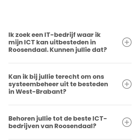
Ik zoek een IT-bedrijf waar ik
mijn ICT kan uitbesteden in
Roosendaal. Kunnen jullie dat?
Wij ondersteunen mkb-bedrijven in Roosendaal bij
Kan ik bij jullie terecht om ons
het
volledig uitbesteden van hun ICT
. We beheren
systeembeheer uit te besteden
werkplekken, servers, netwerken, Microsoft 365 en
in West-Brabant?
beveiliging als één totaaloplossing. Door proactieve
monitoring en duidelijke beheerafspraken blijft jouw
Wij leveren professioneel systeembeheer aan
IT-omgeving stabiel en voorspelbaar. Met één vast
Behoren jullie tot de beste ICT-
bedrijven in West-Brabant
. We nemen het beheer
aanspreekpunt en snelle support zorgen we voor
bedrijven van Roosendaal?
van servers, netwerken, back-ups, updates en
rust en continuïteit binnen je organisatie.
beveiliging volledig over. Door continu te monitoren